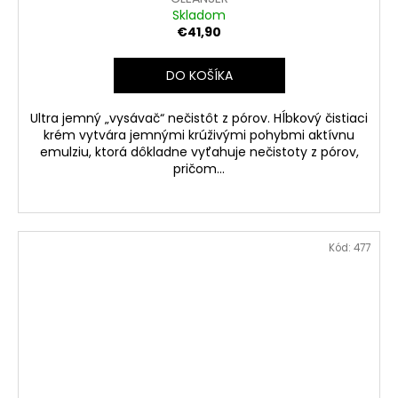
D
Skladom
A
€41,90
R
DO KOŠÍKA
M
Ultra jemný „vysávač“ nečistôt z pórov. Hĺbkový čistiaci
krém vytvára jemnými krúživými pohybmi aktívnu
O
emulziu, ktorá dôkladne vyťahuje nečistoty z pórov,
pričom...
Kód:
477