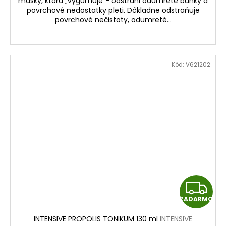
masky, ktorá „vygumuje“- odstráni odumreté bunky a
O
povrchové nedostatky pleti. Dôkladne odstraňuje
povrchové nečistoty, odumreté...
Kód:
V621202
Z
ZADARMO
A
INTENSIVE PROPOLIS TONIKUM 130 ml
INTENSIVE