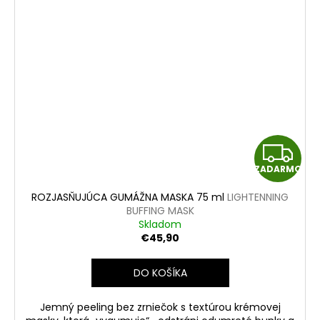
Z
ZADARMO
A
ROZJASŇUJÚCA GUMÁŽNA MASKA 75 ml
LIGHTENNING
D
BUFFING MASK
Skladom
A
€45,90
R
DO KOŠÍKA
M
Jemný peeling bez zrniečok s textúrou krémovej