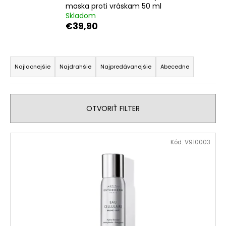
č
maska proti vráskam 50 ml
a
Skladom
m
€39,90
e
R
INSTITUT
a
Najlacnejšie
Najdrahšie
Najpredávanejšie
Abecedne
ESTHEDERM
d
OSMOCLEAN
UPOKOJUJÚCE
e
HYDRATAČNÉ
n
ČISTIACE
OTVORIŤ FILTER
MLIEKO
i
200ML
e
V
€31,90
Kód:
V910003
p
ý
r
p
o
i
d
s
u
p
k
r
t