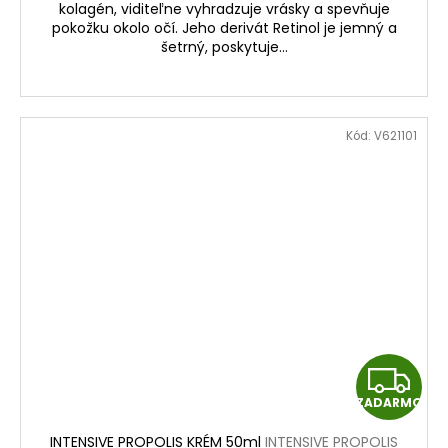
M
kolagén, viditeľne vyhradzuje vrásky a spevňuje
pokožku okolo očí. Jeho derivát Retinol je jemný a
O
šetrný, poskytuje...
Kód:
V621101
Z
ZADARMO
A
INTENSIVE PROPOLIS KRÉM 50ml
INTENSIVE PROPOLIS