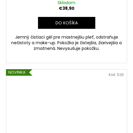
D
Skladom
€38,90
A
DO KOŠÍKA
R
Jemný čistiaci gél pre mastnejšiu pleť, odstraňuje
M
nečistoty a make-up. Pokožka je čistejšia, žiarivejšia a
zmatnená. Nevysušuje pokožku.
O
NOVINKA
Kód:
526