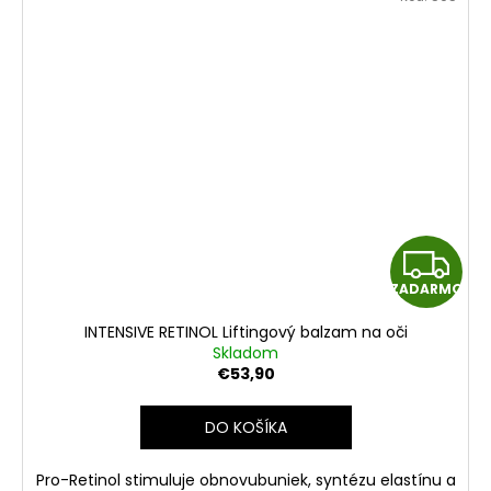
Z
ZADARMO
A
INTENSIVE RETINOL Liftingový balzam na oči
D
Skladom
€53,90
A
DO KOŠÍKA
R
Pro-Retinol stimuluje obnovubuniek, syntézu elastínu a