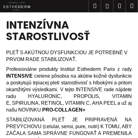
K
Prejsť
Hľadať
Náku
M
Prihlásen
na
o
obsah
Späť
Späť
košík
š
INTENZÍVNA
í
Č
STAROSTLIVOSŤ
k
o
p
PLEŤ S AKÚTNOU DYSFUNKCIOU JE POTREBNÉ V
o
PRVOM RADE STABILIZOVAŤ.
t
Profesionálne produkty Institut Esthederm Paris z rady
r
INTENSIVE
cielene pôsobia na akútne kožné
dysfunkcie
e
a poskytujú
trpiacej pleti starostlivosť s hlbokými a pritom
b
okamžitými výsledkami. V tejto INTENSIVE rade nájdete
u
radu
HYALURONIC,
PROPOLIS, VITAMIN
E,
SPIRULINA, RETINOL, VITAMIN C, AHA PEEL a už aj
j
našu NOVINKU
PRO-COLLAGEN+
e
t
STABILIZOVANÁ PLEŤ JE PRIPRAVENÁ NA
PREVÝCHOVU (celular, sensi, pure, nutri) K TOMU, ABY
e
ZAČALA SAMA
SPRÁVNE FUNGOVAŤ A PREMENILA
n