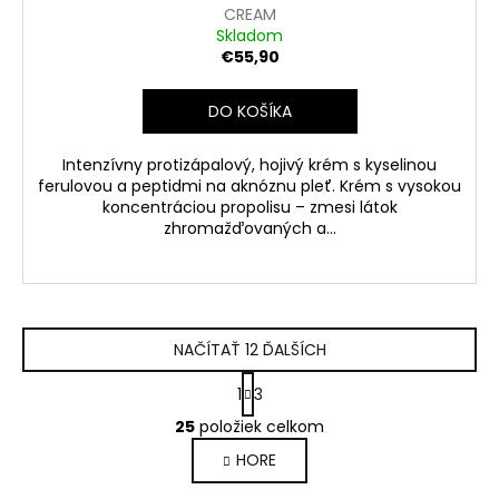
D
CREAM
Skladom
A
€55,90
R
DO KOŠÍKA
M
Intenzívny protizápalový, hojivý krém s kyselinou
ferulovou a peptidmi na aknóznu pleť. Krém s vysokou
O
koncentráciou propolisu – zmesi látok
zhromažďovaných a...
NAČÍTAŤ 12 ĎALŠÍCH
S
1
3
t
O
r
25
položiek celkom
v
á
HORE
l
n
k
á