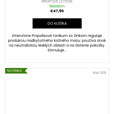
D
PROPOLIS LOTION
Skladom
A
€47,90
R
DO KOŠÍKA
M
Intenzívne Propolisové tonikum so Zinkom reguluje
produkciu nadbytočného kožného mazu: používa zinok
O
na neutralizáciu lesklých oblastí a na čistenie pokožky.
Stimuluje...
NOVINKA
Kód:
529