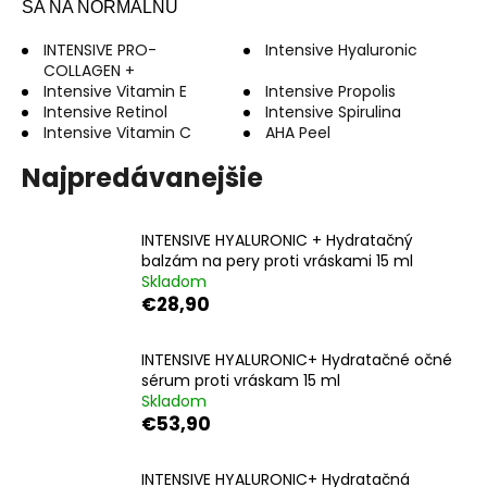
SA NA NORMÁLNU
á
j
INTENSIVE PRO-
Intensive Hyaluronic
COLLAGEN +
s
Intensive Vitamin E
Intensive Propolis
ť
Intensive Retinol
Intensive Spirulina
Intensive Vitamin C
AHA Peel
?
Najpredávanejšie
INTENSIVE HYALURONIC + Hydratačný
HĽADAŤ
balzám na pery proti vráskami 15 ml
Skladom
€28,90
O
INTENSIVE HYALURONIC+ Hydratačné očné
d
sérum proti vráskam 15 ml
p
Skladom
o
€53,90
r
ú
INTENSIVE HYALURONIC+ Hydratačná