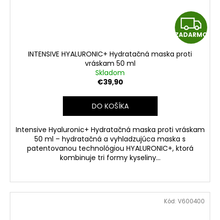
Z
ZADARMO
A
INTENSIVE HYALURONIC+ Hydratačná maska proti
D
vráskam 50 ml
Skladom
A
€39,90
R
DO KOŠÍKA
M
Intensive Hyaluronic+ Hydratačná maska proti vráskam
50 ml – hydratačná a vyhladzujúca maska s
O
patentovanou technológiou HYALURONIC+, ktorá
kombinuje tri formy kyseliny...
Kód:
V600400