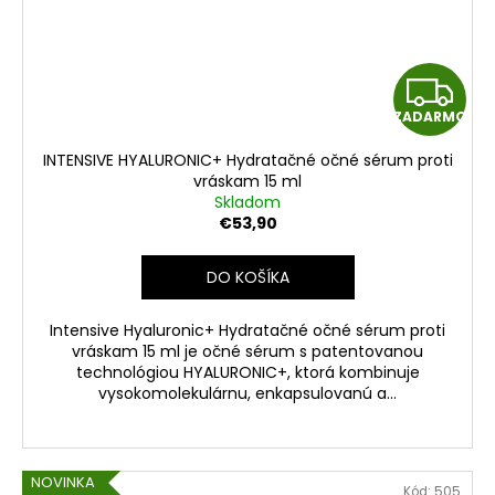
Z
ZADARMO
A
INTENSIVE HYALURONIC+ Hydratačné očné sérum proti
D
vráskam 15 ml
Skladom
A
€53,90
R
DO KOŠÍKA
M
Intensive Hyaluronic+ Hydratačné očné sérum proti
vráskam 15 ml je očné sérum s patentovanou
O
technológiou HYALURONIC+, ktorá kombinuje
vysokomolekulárnu, enkapsulovanú a...
NOVINKA
Kód:
505