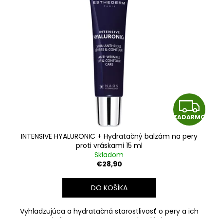
Z
ZADARMO
A
INTENSIVE HYALURONIC + Hydratačný balzám na pery
D
proti vráskami 15 ml
Skladom
A
€28,90
R
DO KOŠÍKA
M
Vyhladzujúca a hydratačná starostlivosť o pery a ich