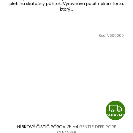
O
pleti na skutočný pôžitok. Vyrovnáva pocit nekomfortu,
ktorý...
Kód:
V600000
Z
ZADARMO
A
HĹBKOVÝ ČISTIČ PÓROV 75 ml
GENTLE DEEP PORE
CLEANSER