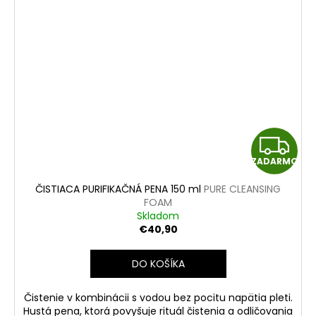
Z
ZADARMO
A
ČISTIACA PURIFIKAČNÁ PENA 150 ml
PURE CLEANSING
D
FOAM
Skladom
A
€40,90
R
DO KOŠÍKA
M
Čistenie v kombinácii s vodou bez pocitu napätia pleti.
Hustá pena, ktorá povyšuje rituál čistenia a odličovania