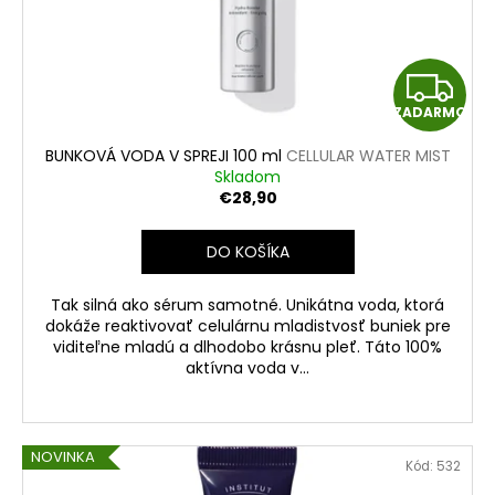
o
o
d
v
u
Z
k
ZADARMO
t
A
o
BUNKOVÁ VODA V SPREJI 100 ml
CELLULAR WATER MIST
D
v
Skladom
€28,90
A
DO KOŠÍKA
R
Tak silná ako sérum samotné. Unikátna voda, ktorá
M
dokáže reaktivovať celulárnu mladistvosť buniek pre
viditeľne mladú a dlhodobo krásnu pleť. Táto 100%
O
aktívna voda v...
NOVINKA
Kód:
532