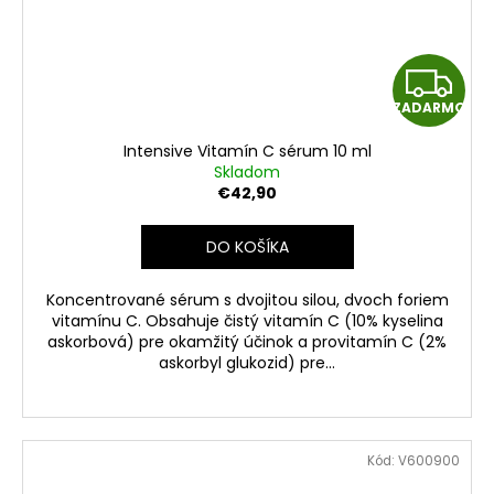
Z
ZADARMO
A
Intensive Vitamín C sérum 10 ml
D
Skladom
€42,90
A
DO KOŠÍKA
R
Koncentrované sérum s dvojitou silou, dvoch foriem
M
vitamínu C. Obsahuje čistý vitamín C (10% kyselina
askorbová) pre okamžitý účinok a provitamín C (2%
O
askorbyl glukozid) pre...
Kód:
V600900