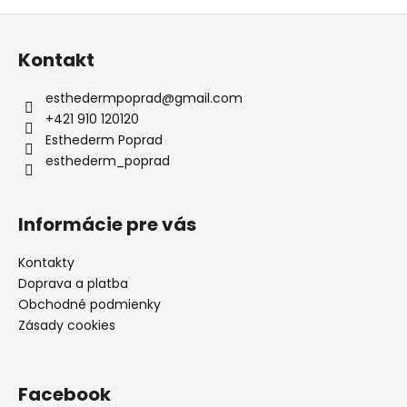
o
d
Z
v
a
a
á
c
Kontakt
n
p
i
i
e
ä
e
esthedermpoprad
@
gmail.com
p
t
+421 910 120120
r
i
Esthederm Poprad
v
e
esthederm_poprad
k
y
v
Informácie pre vás
ý
p
Kontakty
i
Doprava a platba
s
Obchodné podmienky
u
Zásady cookies
Facebook