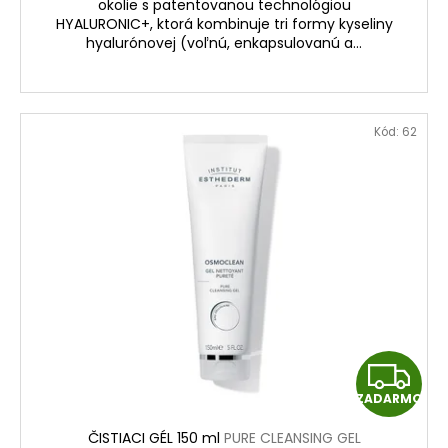
okolie s patentovanou technológiou
O
HYALURONIC+, ktorá kombinuje tri formy kyseliny
hyalurónovej (voľnú, enkapsulovanú a...
Kód:
62
Z
ZADARMO
A
ČISTIACI GÉL 150 ml
PURE CLEANSING GEL