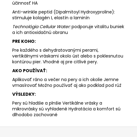
účinnosť HA
Anti-wrinkle peptid (Dipalmitoyl Hydroxyproline):
stimuluje kolagén I, elastín a laminín
Technológia Cellular Water:
podporuje vitalitu buniek
a ich antioxidačnú obranu
PRE KOHO:
Pre každého s dehydratovanými perami,
vertikálnymi vráskami okolo úst alebo s poklesnutou
kontúrou pier. Vhodné aj pre citlivé pery.
AKO POUŽÍVAŤ:
Aplikovať ráno a večer na pery a ich okolie Jemne
vmasírovať Možno používať aj ako podklad pod rúž
VÝSLEDKY:
Pery sú hladšie a plnšie Vertikálne vrásky a
mikrovrásky sú vyhladené Hydratácia a komfort sú
dlhodobo zachované
Z