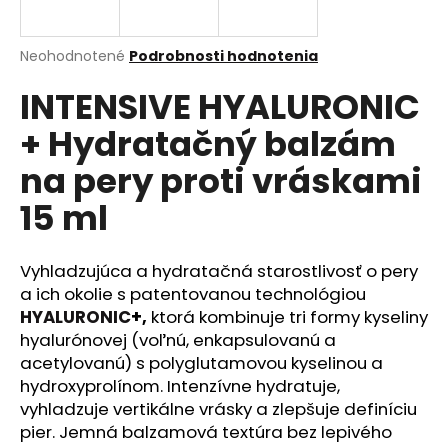
A
á
j
R
Priemerné
Neohodnotené
Podrobnosti hodnotenia
s
hodnotenie
INTENSIVE HYALURONIC
produktu
M
ť
je
?
+ Hydratačný balzám
0,0
O
z
na pery proti vráskami
5
hviezdičiek.
15 ml
HĽADAŤ
Vyhladzujúca a hydratačná starostlivosť o pery
a ich okolie s patentovanou technológiou
HYALURONIC
+,
ktorá kombinuje tri formy kyseliny
O
d
hyalurónovej (voľnú, enkapsulovanú a
p
acetylovanú) s polyglutamovou kyselinou a
o
hydroxyprolínom. Intenzívne hydratuje,
r
vyhladzuje vertikálne vrásky a zlepšuje definíciu
ú
pier. Jemná balzamová textúra bez lepivého