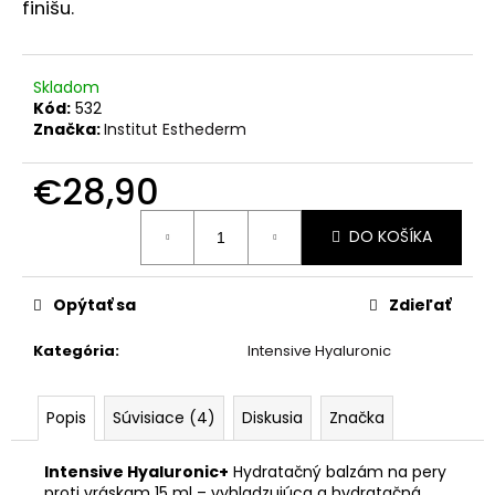
č
finišu.
a
m
e
Skladom
Kód:
532
Značka:
Institut Esthederm
INTENSIVE
PRO-
COLLAGEN+
€28,90
SERUM
30ML
Jednotková
DO KOŠÍKA
cena:
€104,90
Opýtať sa
Zdieľať
Kategória
:
Intensive Hyaluronic
Popis
Súvisiace (4)
Diskusia
Značka
Intensive Hyaluronic+
Hydratačný balzám na pery
proti vráskam 15 ml – vyhladzujúca a hydratačná