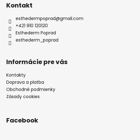
á
Kontakt
p
ä
esthedermpoprad
@
gmail.com
t
+421 910 120120
i
Esthederm Poprad
e
esthederm_poprad
Informácie pre vás
Kontakty
Doprava a platba
Obchodné podmienky
Zásady cookies
Facebook