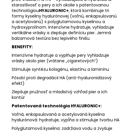
starostlivosť o pery a ich okolie s patentovanou
technológiou
HYALURONIC+
, ktorá kombinuje tri
formy kyseliny hyalurónovej (voľnú, enkapsulovanú
a acetylovanú) s polyglutamovou kyselinou a
hydroxyprolínom. Intenzívne hydratuje, vyhladzuje
vertikálne vrásky a zlepšuje definíciu pier. Jemná
balzamová textúra bez lepivého finišu.
BENEFITY:
Intenzívne hydratuje a vyplňuje pery Vyhladzuje
vrásky okolo pier (vrátane „cigaretových“)
Stimuluje syntézu kolagénu, elastínu a laminínu
Pôsobí proti degradácii HA (anti-hyaluronidázový
efekt)
Zlepšuje pružnosť a mladistvý vzhľad pier a ich
kontúr
Patentovaná technológia HYALURONIC+:
Voľná, enkapsulovaná a acetylovaná kyselina
hyalurónová: hydratuje, vypĺňa a stimuluje tvorbu HA
Polyglutamová kyselina: zadržiava vodu a zvyšuje