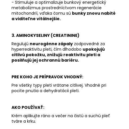
- Stimuluje a optimalizuje bunkový energetický
metabolizmus prostredníctvom regenerácie
mitochondrií, vďaka čomu sú
bunky
znovu nabité
a viditeľne vitálnejšie.
3. AMINOKYSELINY (CREATININE)
Regulujú
neurogénne zápaly
zodpovedné za
hyperreaktivitu pleti, čím
dlhodobo
upokojujú
citlivú pokožku, znižujú reaktivitu pleti a
posilňujú jej ochrannú bariéru.
PRE KOHO JE PRÍPRAVOK VHODNÝ:
Pre všetky typy pleti vrátane citlivej. Vhodné pri
pocite pnutia a dehydratácii pleti.
AKO POUŽÍVAŤ:
Krém aplikujte ráno a večer na čistú a suchú pleť
tváre a krku.