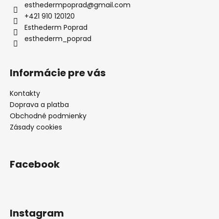
ä
esthedermpoprad
@
gmail.com
t
+421 910 120120
i
Esthederm Poprad
e
esthederm_poprad
Informácie pre vás
Kontakty
Doprava a platba
Obchodné podmienky
Zásady cookies
Facebook
Instagram