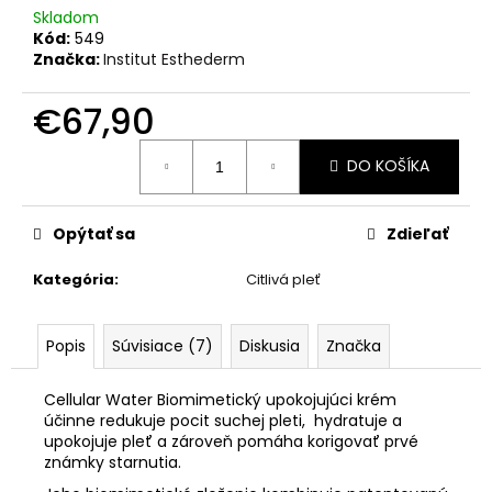
č
Skladom
a
Kód:
549
m
Značka:
Institut Esthederm
e
€67,90
INSTITUT
Jednotková
ESTHEDERM
DO KOŠÍKA
cena:
OSMOCLEAN
UPOKOJUJÚCE
HYDRATAČNÉ
ČISTIACE
Opýtať sa
Zdieľať
TONIKUM
200ML
Kategória
:
Citlivá pleť
€31,90
Popis
Súvisiace (7)
Diskusia
Značka
Cellular Water Biomimetický upokojujúci krém
účinne redukuje pocit suchej pleti, hydratuje a
upokojuje pleť a zároveň pomáha korigovať prvé
známky starnutia.