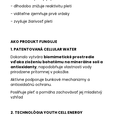
- dlhodobo znižuje reaktivitu pleti
- viditeľne zjemňuje prvé vrásky
- zvyšuje žiarivosť pleti
AKO PRODUKT FUNGUJE
1. PATENTOVANÁ CELLULAR WATER
Dokonalo vytvára
biomimetické prostredie
vďaka zloženiu bohatému na minerálne soli a
antioxidanty
, napodobňuje vlastnosti vody
prirodzene prítomnej v pokožke.
Aktívne podporuje bunkové mechanizmy a
antioxidačnú ochranu.
Posilňuje pleť a pomáha zachovávať jej mladistvý
vzhľad
2. TECHNOLÓGIA YOUTH CELL ENERGY