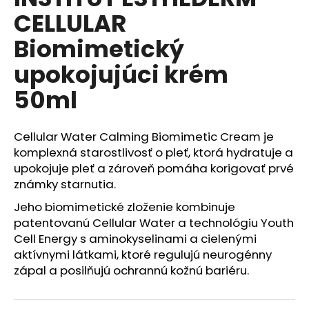
je
A
á
CELLULAR
0,0
z
j
R
Biomimetický
5
s
hviezdičiek.
M
upokojujúci krém
ť
?
50ml
O
Cellular Water Calming Biomimetic Cream je
komplexná starostlivosť o pleť, ktorá hydratuje a
HĽADAŤ
upokojuje pleť a zároveň pomáha korigovať prvé
známky starnutia.
Jeho biomimetické zloženie kombinuje
O
patentovanú Cellular Water a technológiu Youth
d
Cell Energy s aminokyselinami a cielenými
p
aktívnymi látkami, ktoré regulujú neurogénny
o
zápal a posilňujú ochrannú kožnú bariéru.
r
ú