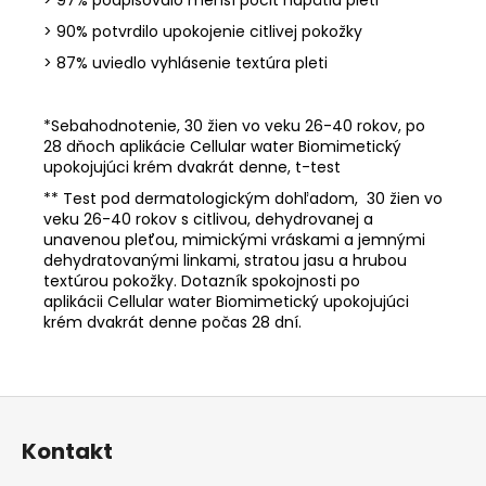
> 90% potvrdilo upokojenie citlivej pokožky
> 87% uviedlo vyhlásenie textúra pleti
*Sebahodnotenie, 30 žien vo veku 26-40 rokov, po
28 dňoch aplikácie Cellular water Biomimetický
upokojujúci krém dvakrát denne, t-test
** Test pod dermatologickým dohľadom, 30 žien vo
veku 26-40 rokov s citlivou, dehydrovanej a
unavenou pleťou, mimickými vráskami a jemnými
dehydratovanými linkami, stratou jasu a hrubou
textúrou pokožky. Dotazník spokojnosti po
aplikácii Cellular water Biomimetický upokojujúci
krém dvakrát denne počas 28 dní.
Z
á
Kontakt
p