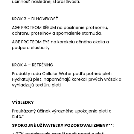
účinnosť následnej starostlivosti.
KROK 3 – DLHOVEKOSŤ
AGE PROTEOM SÉRUM na posilnenie proteómu,
ochranu proteínov a spomalenie starnutia.
AGE PROTEOM EYE na korekciu očného okolia a
podporu elasticity.
KROK 4 – RETRÉNING
Produkty radu Cellular Water podľa potrieb pleti.
Hydratujú pleť, napomáhajú korekcii prvých vrások a
vyhladzujú textúru pleti.
VÝSLEDKY
Preukázaný účinok výrazného upokojenia pleti o
124%*
SPOKOJNÉ UŽÍVATEĽKY POZOROVALI ZMENY**:
> 97% podpisovalo menší pocit napätia pleti