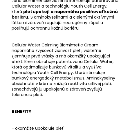
Jeho biomimetické zloženie kombinuje patentovanú
Cellular Water a technológiu Youth Cell Energy,
ktorá
pleť upokojí a napomáha posilňovať kožnú
bariéru.
S aminokyselinami a cielenými aktívnymi
látkami zároveň regulujú neurogénny zápal a
posilňujú ochrannú kožnú bariéru.
Cellular Water Calming Biomimetic Cream
napomáha zvyšovať žiarivosť pleti, viditeľne
zjemňuje prvé vrásky a má okamžitý upokojujúci
efekt. Krém obsahuje patentovanú Cellular Water,
ktorá optimalizuje bunkovú vitalitu a využíva
technológiu Youth Cell Energy, ktorá stimuluje
bunkový energetický metabolizmus. Aminokyseliny
obsiahnuté v kréme znižujú reaktivitu citlivej pleti,
zanechávajú ju upokojenú a zároveň zvyšujú
toleranciu pleti.
BENEFITY
- okamžite upokojuje pleť