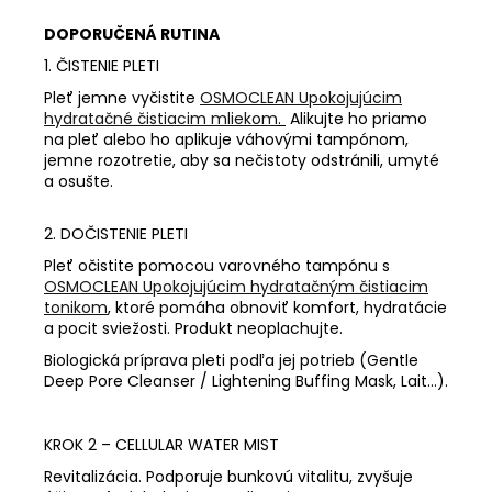
DOPORUČENÁ RUTINA
1. ČISTENIE PLETI
Pleť jemne vyčistite
OSMOCLEAN Upokojujúcim
hydratačné čistiacim mliekom
.
Alikujte ho priamo
na pleť alebo ho aplikuje váhovými tampónom,
jemne rozotretie, aby sa nečistoty odstránili, umyté
a osušte.
2. DOČISTENIE PLETI
Pleť očistite pomocou varovného tampónu s
OSMOCLEAN Upokojujúcim hydratačným čistiacim
tonikom
, ktoré pomáha obnoviť komfort, hydratácie
a pocit sviežosti. Produkt neoplachujte.
Biologická príprava pleti podľa jej potrieb (Gentle
Deep Pore Cleanser / Lightening Buffing Mask, Lait…).
KROK 2 – CELLULAR WATER MIST
Revitalizácia. Podporuje bunkovú vitalitu, zvyšuje