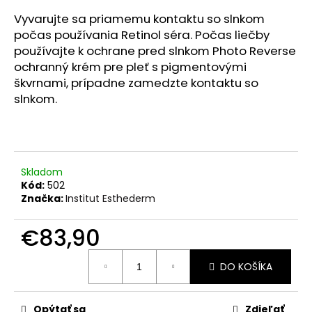
č
a
Vyvarujte sa priamemu kontaktu so slnkom
m
počas používania Retinol séra. Počas liečby
e
používajte k ochrane pred slnkom Photo Reverse
ochranný krém pre pleť s pigmentovými
škvrnami, prípadne zamedzte kontaktu so
INTENSIVE
slnkom.
PRO-
COLLAGEN+
CREME
50
ML
€94,90
Skladom
Kód:
502
Značka:
Institut Esthederm
€83,90
Jednotková
DO KOŠÍKA
cena:
Opýtať sa
Zdieľať