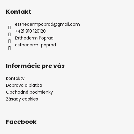
Z
á
Kontakt
p
ä
esthedermpoprad
@
gmail.com
t
+421 910 120120
i
Esthederm Poprad
e
esthederm_poprad
Informácie pre vás
Kontakty
Doprava a platba
Obchodné podmienky
Zásady cookies
Facebook