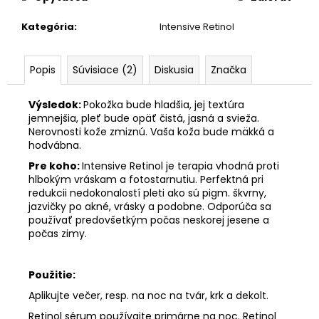
Kategória
:
Intensive Retinol
Popis
Súvisiace (2)
Diskusia
Značka
Výsledok:
Pokožka bude hladšia, jej textúra
jemnejšia, pleť bude opäť čistá, jasná a svieža.
Nerovnosti kože zmiznú. Vaša koža bude mäkká a
hodvábna.
Pre koho:
Intensive Retinol je terapia vhodná proti
hlbokým vráskam a fotostarnutiu. Perfektná pri
redukcii nedokonalostí pleti ako sú pigm. škvrny,
jazvičky po akné, vrásky a podobne. Odporúča sa
používať predovšetkým počas neskorej jesene a
počas zimy.
Použitie:
Aplikujte večer, resp. na noc na tvár, krk a dekolt.
Retinol sérum používajte primárne na noc. Retinol