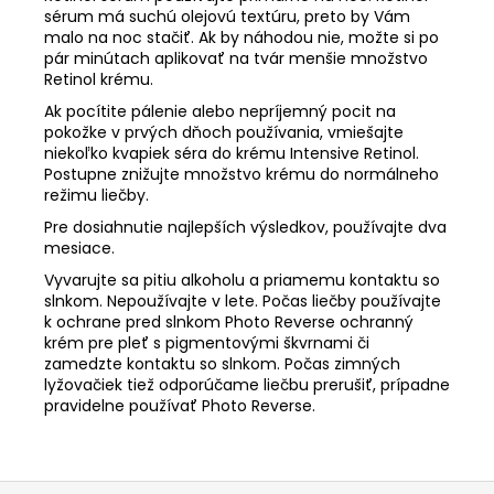
sérum má suchú olejovú textúru, preto by Vám
malo na noc stačiť. Ak by náhodou nie, možte si po
pár minútach aplikovať na tvár menšie množstvo
Retinol krému.
Ak pocítite pálenie alebo nepríjemný pocit na
pokožke v prvých dňoch používania, vmiešajte
niekoľko kvapiek séra do krému Intensive Retinol.
Postupne znižujte množstvo krému do normálneho
režimu liečby.
Pre dosiahnutie najlepších výsledkov, používajte dva
mesiace.
Vyvarujte sa pitiu alkoholu a priamemu kontaktu so
slnkom. Nepoužívajte v lete. Počas liečby používajte
k ochrane pred slnkom Photo Reverse ochranný
krém pre pleť s pigmentovými škvrnami či
zamedzte kontaktu so slnkom. Počas zimných
lyžovačiek tiež odporúčame liečbu prerušiť, prípadne
pravidelne používať Photo Reverse.