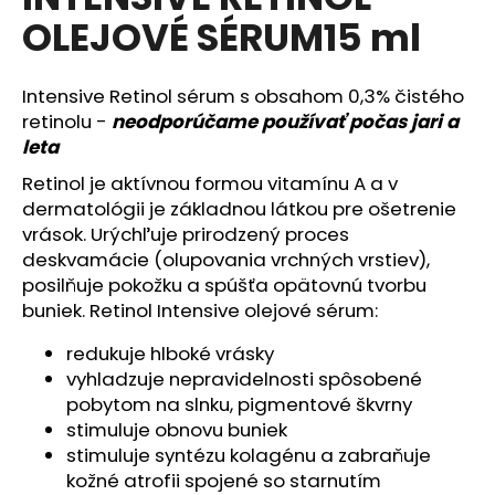
je
A
á
OLEJOVÉ SÉRUM15 ml
0,0
z
j
R
5
s
hviezdičiek.
Intensive Retinol sérum s obsahom 0,3% čistého
M
ť
retinolu -
neodporúčame používať počas jari a
?
leta
O
Retinol je aktívnou formou vitamínu A a v
dermatológii je základnou látkou pre ošetrenie
vrások. Urýchľuje prirodzený proces
HĽADAŤ
deskvamácie (olupovania vrchných vrstiev),
posilňuje pokožku a spúšťa opätovnú tvorbu
buniek. Retinol Intensive olejové sérum:
O
redukuje hlboké vrásky
d
vyhladzuje nepravidelnosti spôsobené
p
pobytom na slnku, pigmentové škvrny
o
stimuluje obnovu buniek
r
stimuluje syntézu kolagénu a zabraňuje
ú
kožné atrofii spojené so starnutím