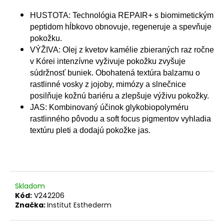
č
a
HUSTOTA: Technológia REPAIR+ s biomimetickým
m
peptidom hĺbkovo obnovuje, regeneruje a spevňuje
e
pokožku.
VÝŽIVA: Olej z kvetov kamélie zbieraných raz ročne
v Kórei intenzívne vyživuje pokožku zvyšuje
INSTITUT
ESTHEDERM
súdržnosť buniek. Obohatená textúra balzamu o
OSMOCLEAN
rastlinné vosky z jojoby, mimózy a slnečnice
UPOKOJUJÚCE
posilňuje kožnú bariéru a zlepšuje výživu pokožky.
HYDRATAČNÉ
ČISTIACE
JAS: Kombinovaný účinok glykobiopolyméru
TONIKUM
rastlinného pôvodu a soft focus pigmentov vyhladia
200ML
textúru pleti a dodajú pokožke jas.
€31,90
Skladom
Kód:
V242206
Značka:
Institut Esthederm