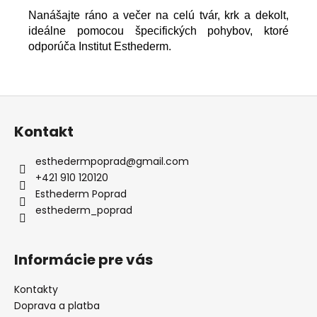
Nanášajte ráno a večer na celú tvár, krk a dekolt,
ideálne pomocou špecifických pohybov, ktoré
odporúča Institut Esthederm.
Z
á
Kontakt
p
ä
esthedermpoprad
@
gmail.com
t
+421 910 120120
i
Esthederm Poprad
e
esthederm_poprad
Informácie pre vás
Kontakty
Doprava a platba