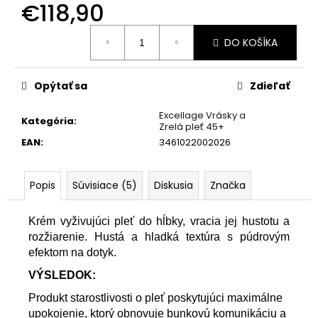
€118,90
Jednotková
DO KOŠÍKA
cena:
Opýtať sa
Zdieľať
Excellage Vrásky a
Kategória
:
Zrelá pleť 45+
EAN
:
3461022002026
Popis
Súvisiace (5)
Diskusia
Značka
Krém vyživujúci pleť do hĺbky, vracia jej hustotu a
rozžiarenie. Hustá a hladká textúra s púdrovým
efektom na dotyk.
VÝSLEDOK:
Produkt starostlivosti o pleť poskytujúci maximálne
upokojenie, ktorý obnovuje bunkovú komunikáciu a