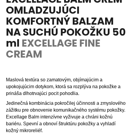
je
A
á
OMLADZUJÚCI
5,0
z
j
R
KOMFORTNÝ BALZAM
5
s
hviezdičiek.
M
NA SUCHÚ POKOŽKU 50
ť
?
ml
EXCELLAGE FINE
O
CREAM
HĽADAŤ
Maslová textúra so zamatovým, objímajúcim a
upokojujúcim dotykom, ktorá sa rozplýva na pokožke a
O
prináša dlhotrvajúci pocit pohodlia.
d
Jedinečná kombinácia pokročilej účinnosti a zmyslového
p
zážitku pre obnovenie komunikačného systému pokožky.
o
Excellage Balm intenzívne vyživuje a chráni kožnú
r
bariéru. Spevní a obnoví štruktúru pokožky a vyhladí
ú
kožný mikroreliéf.