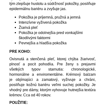
tým zlepšuje hustotu a súdržnosť pokožky, posilňuje
epidermálnu bariéru a zvyšuje jas.
Pokožka je príjemná, pružná a jemná
Intenzívne vyživená pokožka
Žiarivá pleť
Pokožka je odolnejšia pred vonkajšími
škodlivými faktormi
Pevnejšia a hladšia pokožka
PRE KOHO:
Ovisnutá a stenčená pleť, ktorej chýba žiarivosť,
plnosť a pocit pohodlia. Pre ženy s prejavmi
všetkých typov starnutia: chronologické,
hormonálne a enviromentálne. Krémový balzam
je
objímajúci a zamatový, vyživuje a chráni,
posilňuje kožnú bariéru veľmi suchej pokožky
. Je
vhodný pre dámy, ktorým vyhovuje hutnejšia textúra
krémov. Cca od 40 rokov.
POUŽITIE: